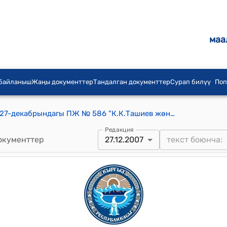
маа
 байланыш
Жаңы документтер
Тандалган документтер
Сурап билүү
Поп
КР Президентинин 2007-жылдын 27-декабрындагы ПЖ № 586 "К.К.Ташиев жөнүндө" Жарлыгы
Редакция
окументтер
27.12.2007