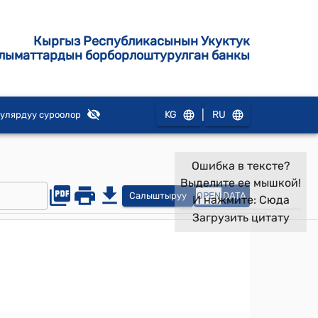
Кыргыз Республикасынын Укуктук
лыматтардын борборлоштурулган банкы
|
KG
RU
улярдуу суроолор
Ошибка в тексте?
Выделите ее мышкой!
Салыштыруу
OPEN
DATA
И нажмите:
Сюда
Загрузить цитату