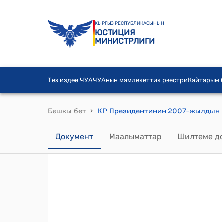
КЫРГЫЗ РЕСПУБЛИКАСЫНЫН
ЮСТИЦИЯ
МИНИСТРЛИГИ
Тез издөө ЧУА
ЧУАнын мамлекеттик реестри
Кайтарым
›
Башкы бет
Документ
Маалыматтар
Шилтеме д