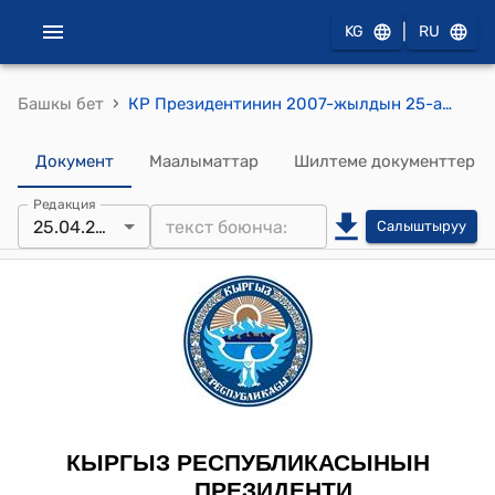
|
KG
RU
›
Башкы бет
КР Президентинин 2007-жылдын 25-апрелиндеги ПЖ № 202 "Н.К.Жолдошев жөнүндө" Жарлыгы
Документ
Маалыматтар
Шилтеме документтер
Редакция
25.04.2007
Салыштыруу