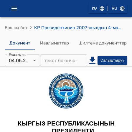
|
KG
RU
›
Башкы бет
КР Президентинин 2007-жылдын 4-майындагы ПЖ № 217 "Н.Т.Тюлеевди "Даңк" медалы менен сыйлоо жөнүндө" Жарлыгы
Документ
Маалыматтар
Шилтеме документтер
Редакция
04.05.2007
Салыштыруу