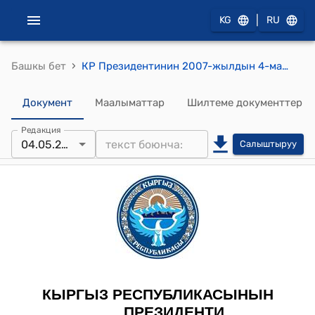
|
KG
RU
›
Башкы бет
КР Президентинин 2007-жылдын 4-майындагы ПЖ № 219 "А.Ж.Акжолтоевди, Б.К.Бакетаевди Кыргыз Республикасынын Ардак грамотасы менен сыйлоо жөнүндө" Жарлыгы
Документ
Маалыматтар
Шилтеме документтер
Редакция
04.05.2007
Салыштыруу