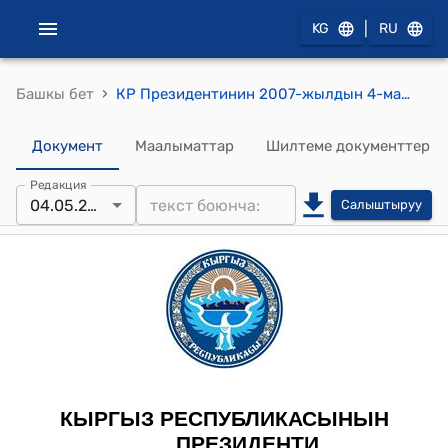
|
KG
RU
›
Башкы бет
КР Президентинин 2007-жылдын 4-майындагы ПЖ № 221 "Республиканын байланыш кызматкерлерин мамлекеттик сыйлыктар менен сыйлоо жөнүндө" Жарлыгы
Документ
Маалыматтар
Шилтеме документтер
Редакция
04.05.2007
Салыштыруу