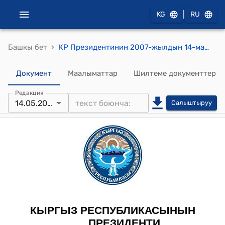
|
KG
RU
›
Башкы бет
КР Президентинин 2007-жылдын 14-майындагы ПЖ № 246 "Ч.Абыкеев жөнүндө" Жарлыгы
Документ
Маалыматтар
Шилтеме документтер
Редакция
14.05.2007
Салыштыруу