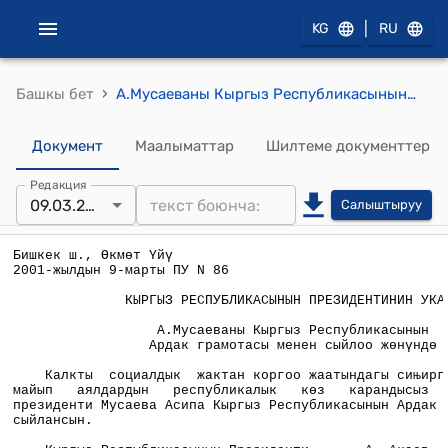
|
KG
RU
›
Башкы бет
А.Мусаеваны Кыргыз Республикасынын Ардак грамотасы менен сыйлоо жөнүндө
Документ
Маалыматтар
Шилтеме документтер
Редакция
09.03.2001
Салыштыруу