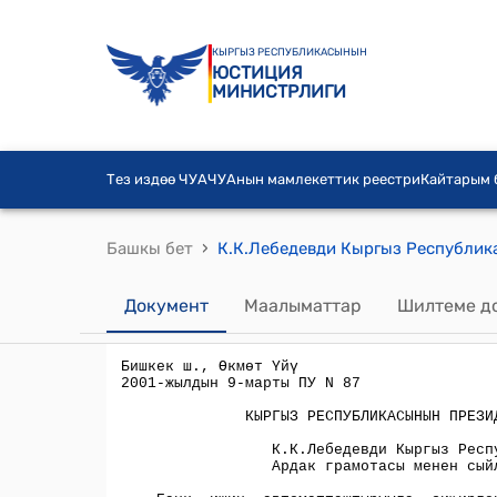
КЫРГЫЗ РЕСПУБЛИКАСЫНЫН
ЮСТИЦИЯ
МИНИСТРЛИГИ
Тез издөө ЧУА
ЧУАнын мамлекеттик реестри
Кайтарым
›
Башкы бет
Документ
Маалыматтар
Шилтеме д