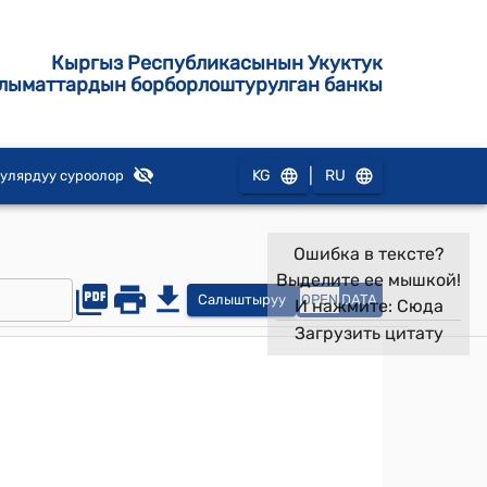
Кыргыз Республикасынын Укуктук
лыматтардын борборлоштурулган банкы
|
KG
RU
улярдуу суроолор
Ошибка в тексте?
Выделите ее мышкой!
Салыштыруу
OPEN
DATA
И нажмите:
Сюда
Загрузить цитату