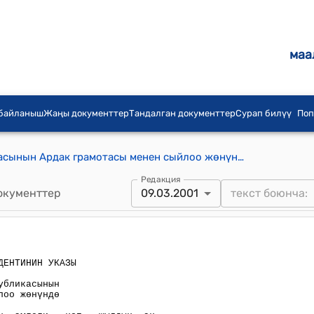
маа
 байланыш
Жаңы документтер
Тандалган документтер
Сурап билүү
Поп
К.К.Лебедевди Кыргыз Республикасынын Ардак грамотасы менен сыйлоо жөнүндө
Редакция
окументтер
09.03.2001