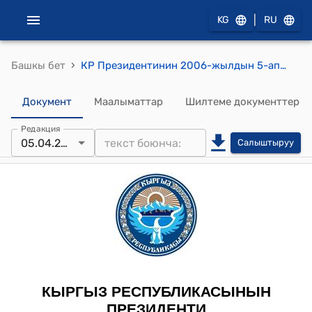
|
KG
RU
›
Башкы бет
КР Президентинин 2006-жылдын 5-апрелиндеги ПЖ № 162 "Ж.А. Жолдошева жана Г.А. Осмонбаева жөнүндө" Жарлыгы
Документ
Маалыматтар
Шилтеме документтер
Редакция
05.04.2006
Салыштыруу