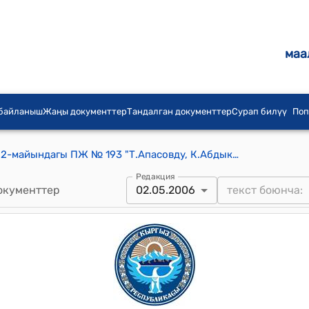
маа
 байланыш
Жаңы документтер
Тандалган документтер
Сурап билүү
Поп
КР Президентинин 2006-жылдын 2-майындагы ПЖ № 193 "Т.Апасовду, К.Абдыкеримованы, В.А.Гатченкону мамлекеттик сыйлыктар менен сыйлоо жөнүндө" Жарлыгы
Редакция
окументтер
02.05.2006