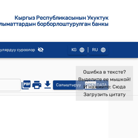
Кыргыз Республикасынын Укуктук
лыматтардын борборлоштурулган банкы
|
KG
RU
улярдуу суроолор
Ошибка в тексте?
Выделите ее мышкой!
Салыштыруу
OPEN
DATA
И нажмите:
Сюда
Загрузить цитату