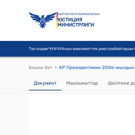
КЫРГЫЗ РЕСПУБЛИКАСЫНЫН
ЮСТИЦИЯ
МИНИСТРЛИГИ
Тез издөө ЧУА
ЧУАнын мамлекеттик реестри
Кайтарым
›
Башкы бет
Документ
Маалыматтар
Шилтеме д