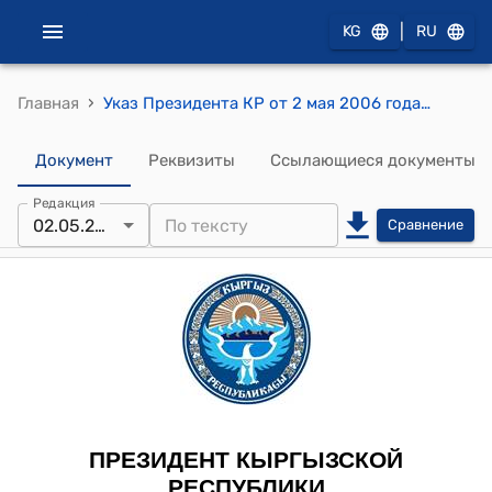
|
KG
RU
›
Главная
Указ Президента КР от 2 мая 2006 года УП № 193 "О награждении государственными наградами Апасова Т., Абдыкеримовой К., Гатченко В.А."
Документ
Реквизиты
Ссылающиеся документы
Редакция
02.05.2006
Сравнение