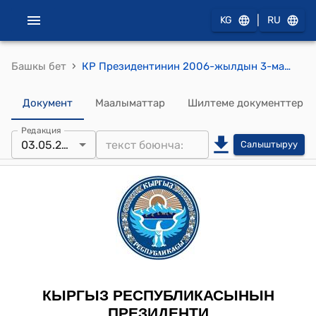
|
KG
RU
›
Башкы бет
КР Президентинин 2006-жылдын 3-майындагы ПЖ № 198 "Д.И.Нарымбаев жөнүндө" Жарлыгы
Документ
Маалыматтар
Шилтеме документтер
Редакция
03.05.2006
Салыштыруу