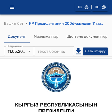
|
KG
RU
›
Башкы бет
КР Президентинин 2006-жылдын 11 майындагы ПЖ № 249 "Кыргыз Республикасынын жарандыгынан чыгуу жөнүндө" Жарлыгы
Документ
Маалыматтар
Шилтеме документтер
Редакция
11.05.2006
Салыштыруу