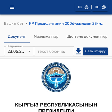
|
KG
RU
›
Башкы бет
КР Президентинин 2006-жылдын 23-майындагы ПЖ № 271 "Ж.Кекиликов жөнүндө" Жарлыгы
Документ
Маалыматтар
Шилтеме документтер
Редакция
23.05.2006
Салыштыруу