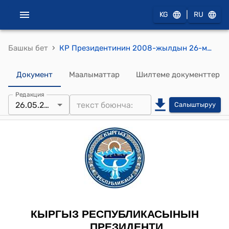
|
KG
RU
›
Башкы бет
КР Президентинин 2008-жылдын 26-майындагы ПЖ № 175 "Э.С.Ибраимова жөнүндө" Жарлыгы
Документ
Маалыматтар
Шилтеме документтер
Редакция
26.05.2008
Салыштыруу