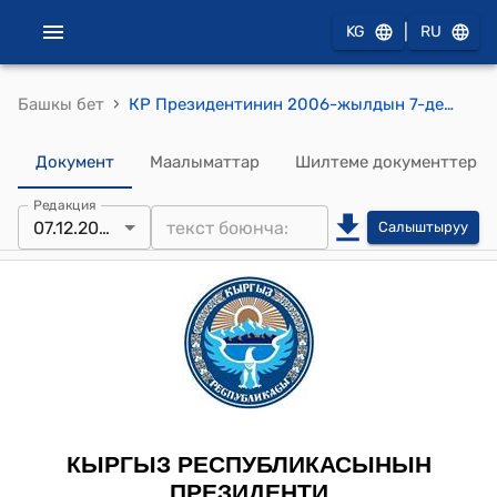
|
KG
RU
›
Башкы бет
КР Президентинин 2006-жылдын 7-декабрындагы ПЖ № 581 "И.С.Болжурова жөнүндө" Жарлыгы
Документ
Маалыматтар
Шилтеме документтер
Редакция
07.12.2006
Салыштыруу