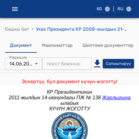
|
KG
RU
›
Башкы бет
Указ Президента КР 2008-жылдын 21-декабры ПЖ № 411 "Кыргыз Республикасынын Президентинин 2006-жылдын 14-мартындагы "Кыргыз Республикасынын Өкмөтүнө караштуу макроэкономикалык жана инвестициялык саясат боюнча Координациялык кеңеш жөнүндөгү" Жарлыгына өзгөртүүлөрдү жана толуктоо киргизүү тууралуу" Жарлыгы
Документ
Маалыматтар
Шилтеме документтер
Редакция
14.06.2011
Салыштыруу
Эскертүү, бул документ күчүн жоготту!