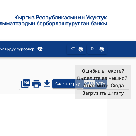
Кыргыз Республикасынын Укуктук
лыматтардын борборлоштурулган банкы
|
KG
RU
улярдуу суроолор
Ошибка в тексте?
Выделите ее мышкой!
Салыштыруу
OPEN
DATA
И нажмите:
Сюда
Загрузить цитату