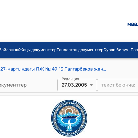
маа
 байланыш
Жаңы документтер
Тандалган документтер
Сурап билүү
Поп
КР Президентинин 2005-жылдын 27-мартындагы ПЖ № 49 "Б.Талгарбеков жөнүндө" Жарлыгы
Редакция
окументтер
27.03.2005