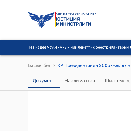
КЫРГЫЗ РЕСПУБЛИКАСЫНЫН
ЮСТИЦИЯ
МИНИСТРЛИГИ
Тез издөө ЧУА
ЧУАнын мамлекеттик реестри
Кайтарым
›
Башкы бет
Документ
Маалыматтар
Шилтеме д