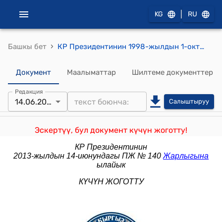
|
KG
RU
›
Башкы бет
КР Президентинин 1998-жылдын 1-октябрындагы ПУ № 289 "Кыргыз Республикасында ишкердик жана инвестициялык жагымдуу чөйрөнү түзүү боюнча кошумча чаралар жөнүндө" жарлыгы
Документ
Маалыматтар
Шилтеме документтер
Редакция
14.06.2013
Салыштыруу
Эскертүү, бул документ күчүн жоготту!