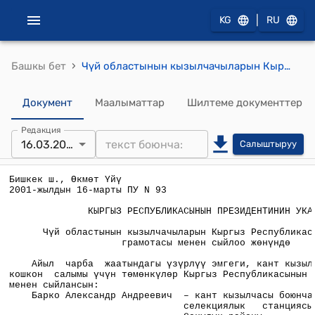
|
KG
RU
›
Башкы бет
Чүй областынын кызылчачыларын Кыргыз Республикасынын Ардак грамотасы менен сыйлоо жөнүндө
Документ
Маалыматтар
Шилтеме документтер
Редакция
16.03.2001
Салыштыруу