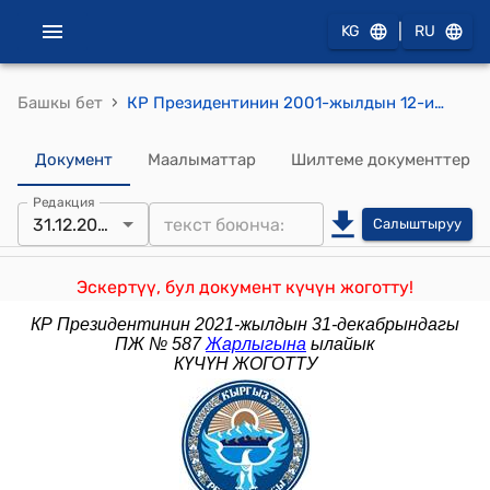
|
KG
RU
›
Башкы бет
КР Президентинин 2001-жылдын 12-июлундагы ПЖ № 216 ""Кыргыз Республикасынын Президентинин "XX кылымдагы зор илимий эмгеги үчүн" Ардактуу алтын медалын уюштуруу жөнүндө" Кыргыз Республикасынын Президентинин 2001-жылдын 31-майындагы Указына өзгөртүүлөрдү киргизүү тууралу" Указы
Документ
Маалыматтар
Шилтеме документтер
Редакция
31.12.2021
Салыштыруу
Эскертүү, бул документ күчүн жоготту!