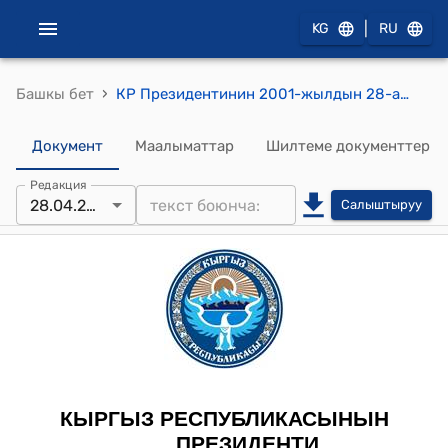
|
KG
RU
›
Башкы бет
КР Президентинин 2001-жылдын 28-апрелиндеги ПЖ № 139 "Кыргыз Республикасынын жарандыгынан чыгаруу жөнүндө" Указы
Документ
Маалыматтар
Шилтеме документтер
Редакция
28.04.2001
Салыштыруу