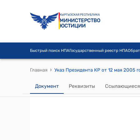
КЫРГЫЗСКАЯ РЕСПУБЛИКА
МИНИСТЕРСТВО
ЮСТИЦИИ
Быстрый поиск НПА
Государственный реестр НПА
Обрат
›
Главная
Документ
Реквизиты
Ссылающиеся