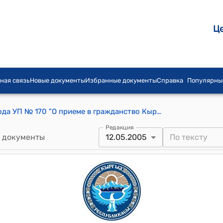
Ц
ная связь
Новые документы
Избранные документы
Справка
Популярны
Указ Президента КР от 12 мая 2005 года УП № 170 "О приеме в гражданство Кыргызской Республики"
Редакция
 документы
12.05.2005