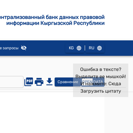
ентрализованный банк данных правовой
информации Кыргызской Республики
|
KG
RU
е запросы
Ошибка в тексте?
Выделите ее мышкой!
Сравнение
OPEN
DATA
И нажмите:
Сюда
Загрузить цитату