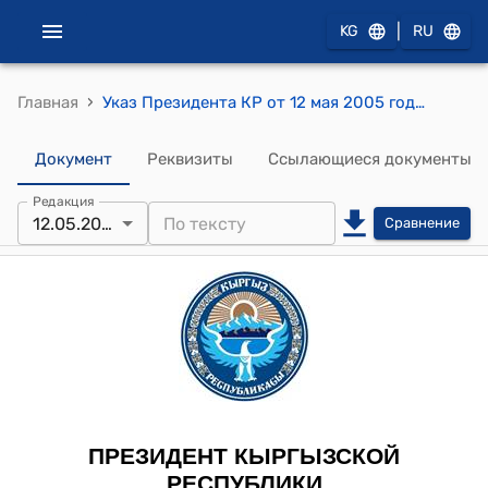
|
KG
RU
›
Главная
Указ Президента КР от 12 мая 2005 года УП № 173 "О Базарбекове З.К."
Документ
Реквизиты
Ссылающиеся документы
Редакция
12.05.2005
Сравнение