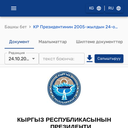
|
KG
RU
›
Башкы бет
КР Президентинин 2005-жылдын 24-октябрындагы ПЖ № 481 "А.Р.Тохтоходжаевге дипломатиялык ранг берүү жөнүндө" Жарлыгы
Документ
Маалыматтар
Шилтеме документтер
Редакция
24.10.2005
Салыштыруу