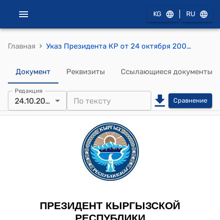
|
KG
RU
›
Главная
Указ Президента КР от 24 октября 2005 года УП № 481 "О присвоении Тохтоходжаеву А.Р. дипломатического ранга"
Документ
Реквизиты
Ссылающиеся документы
Редакция
24.10.2005
Сравнение