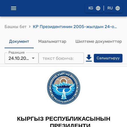
|
KG
RU
›
Башкы бет
КР Президентинин 2005-жылдын 24-октябрындагы ПЖ № 482 "Т.Ж.Султанбаевге дипломатиялык ранг берүү жөнүндө" Жарлыгы
Документ
Маалыматтар
Шилтеме документтер
Редакция
24.10.2005
Салыштыруу