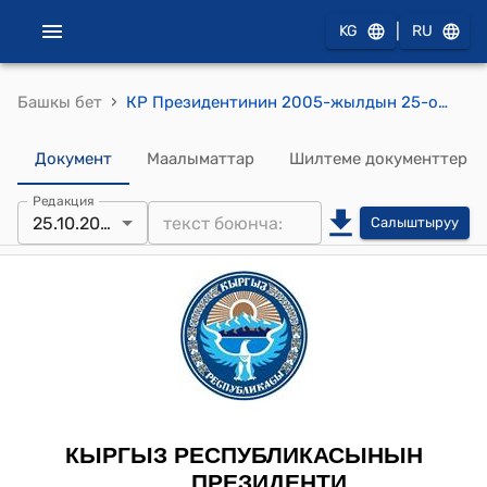
|
KG
RU
›
Башкы бет
КР Президентинин 2005-жылдын 25-октябрындагы ПЖ № 491 "Автомобиль транспортунун жана жол чарбасынын кызматкерлерин мамлекеттик сыйлыктар менен сыйлоо жөнүндө" Жарлыгы
Документ
Маалыматтар
Шилтеме документтер
Редакция
25.10.2005
Салыштыруу