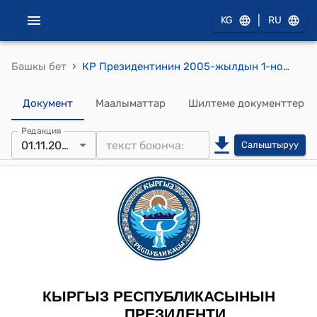
|
KG
RU
›
Башкы бет
КР Президентинин 2005-жылдын 1-ноябрындагы ПЖ № 504 "А.Ж.Жумагулов жөнүндө" Жарлыгы
Документ
Маалыматтар
Шилтеме документтер
Редакция
01.11.2005
Салыштыруу