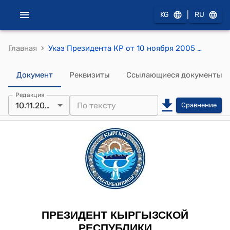
|
KG
RU
›
Главная
Указ Президента КР от 10 ноября 2005 года № 529 "О присвоении почетного звания "Заслуженный работник образования Кыргызской Республики" Мирбабаевой У.У."
Документ
Реквизиты
Ссылающиеся документы
Редакция
10.11.2005
Сравнение