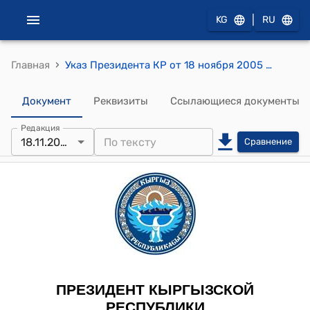
|
KG
RU
›
Главная
Указ Президента КР от 18 ноября 2005 года УП № 577 "О присвоении почетного звания "Заслуженный строитель Кыргызской Республики" Алыбаеву А.А."
Документ
Реквизиты
Ссылающиеся документы
Редакция
18.11.2005
Сравнение