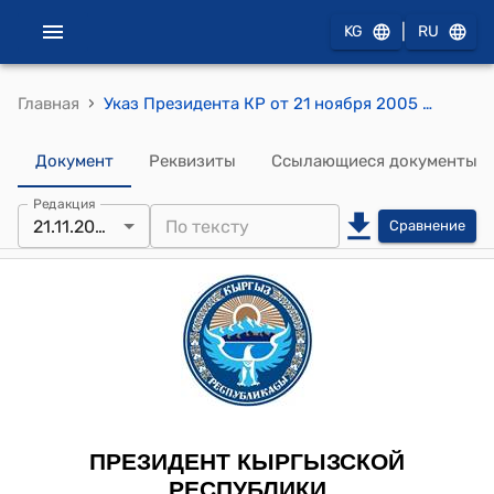
|
KG
RU
›
Главная
Указ Президента КР от 21 ноября 2005 года УП № 588 "Об Исабекове А.Б."
Документ
Реквизиты
Ссылающиеся документы
Редакция
21.11.2005
Сравнение