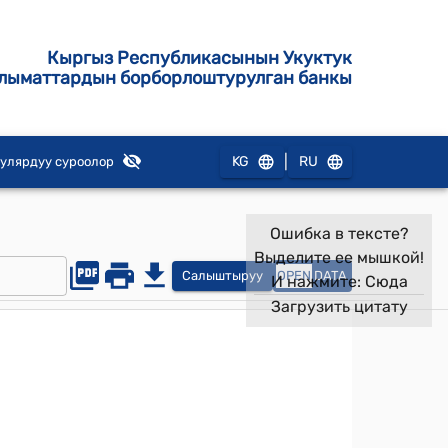
Кыргыз Республикасынын Укуктук
лыматтардын борборлоштурулган банкы
|
KG
RU
улярдуу суроолор
Ошибка в тексте?
Выделите ее мышкой!
Салыштыруу
OPEN
DATA
И нажмите:
Сюда
Загрузить цитату