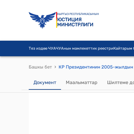
КЫРГЫЗ РЕСПУБЛИКАСЫНЫН
ЮСТИЦИЯ
МИНИСТРЛИГИ
Тез издөө ЧУА
ЧУАнын мамлекеттик реестри
Кайтарым
›
Башкы бет
Документ
Маалыматтар
Шилтеме д