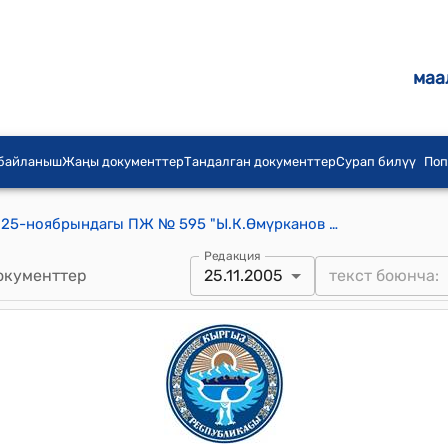
маа
 байланыш
Жаңы документтер
Тандалган документтер
Сурап билүү
Поп
КР Президентинин 2005-жылдын 25-ноябрындагы ПЖ № 595 "Ы.К.Өмүрканов жөнүндө" Жарлыгы
Редакция
окументтер
25.11.2005