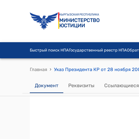
КЫРГЫЗСКАЯ РЕСПУБЛИКА
МИНИСТЕРСТВО
ЮСТИЦИИ
Быстрый поиск НПА
Государственный реестр НПА
Обрат
›
Главная
Документ
Реквизиты
Ссылающиеся