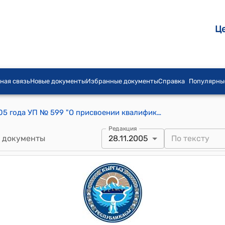
Ц
ная связь
Новые документы
Избранные документы
Справка
Популярны
Указ Президента КР от 28 ноября 2005 года УП № 599 "О присвоении квалификационных классов судьям местных судов Кыргызской Республики"
Редакция
 документы
28.11.2005