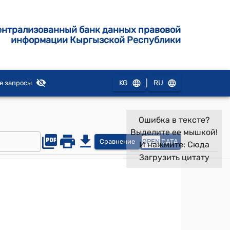
ентрализованный банк данных правовой
информации Кыргызской Республики
|
KG
RU
е запросы
Ошибка в тексте?
Выделите ее мышкой!
Сравнение
OPEN
DATA
И нажмите:
Сюда
Загрузить цитату