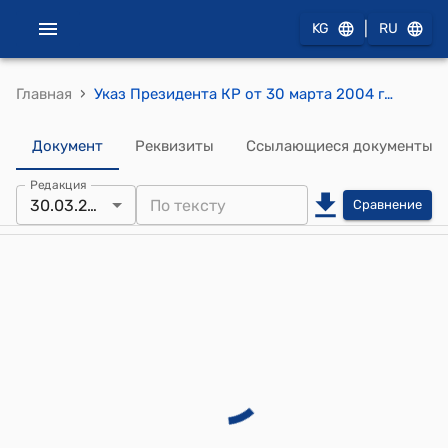
|
KG
RU
›
Главная
Указ Президента КР от 30 марта 2004 года УП № 109 "О Матееве У.А."
Документ
Реквизиты
Ссылающиеся документы
Редакция
30.03.2004
Сравнение