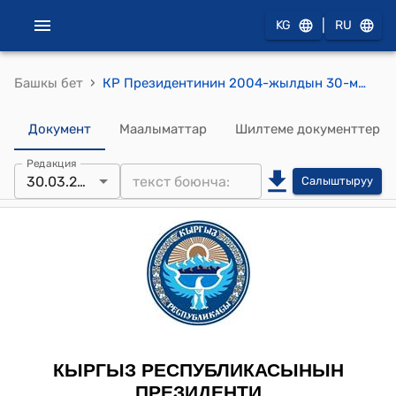
|
KG
RU
›
Башкы бет
КР Президентинин 2004-жылдын 30-мартындагы ПЖ N 111 "Р.Б.Жээнбеков жөнүндө" жарлыгы
Документ
Маалыматтар
Шилтеме документтер
Редакция
30.03.2004
Салыштыруу