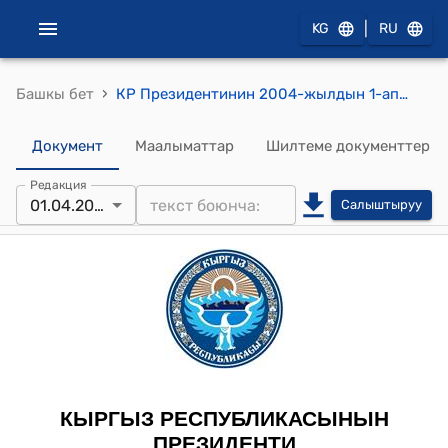
|
KG
RU
›
Башкы бет
КР Президентинин 2004-жылдын 1-апрелиндеги ПЖ № 118 "Т.Т.Шаболотов жөнүндө" жарлыгы
Документ
Маалыматтар
Шилтеме документтер
Редакция
01.04.2004
Салыштыруу