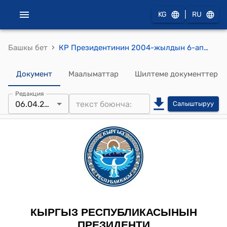
|
KG
RU
›
Башкы бет
КР Президентинин 2004-жылдын 6-апрели ПЖ № 123 "О.В.Лаврова жөнүндө"
Документ
Маалыматтар
Шилтеме документтер
Редакция
06.04.2004
Салыштыруу