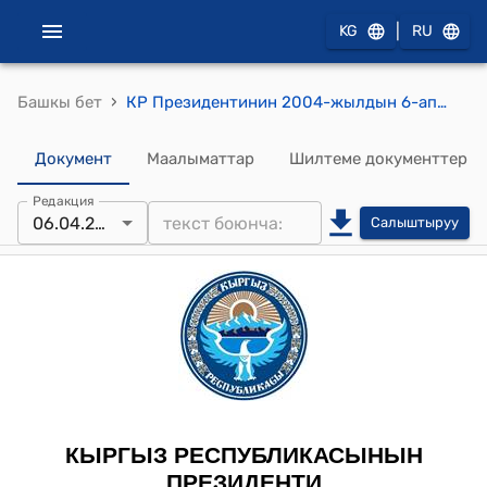
|
KG
RU
›
Башкы бет
КР Президентинин 2004-жылдын 6-апрелиндеги № 125 "Кыргыз Республикасынын жарандыгына кабыл алуу жѳнγндѳ" жарлыгы
Документ
Маалыматтар
Шилтеме документтер
Редакция
06.04.2004
Салыштыруу