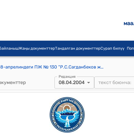
маа
 байланыш
Жаңы документтер
Тандалган документтер
Сурап билүү
Поп
КР Президентинин 2004-жылдын 8-апрелиндеги ПЖ № 130 "Р.С.Сагданбеков жөнүндө" жарлыгы
Редакция
окументтер
08.04.2004