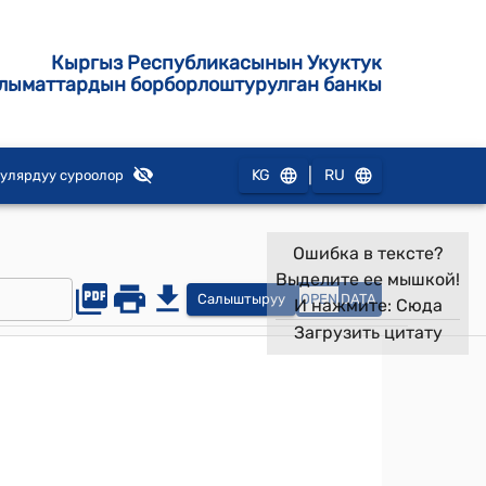
Кыргыз Республикасынын Укуктук
лыматтардын борборлоштурулган банкы
|
KG
RU
улярдуу суроолор
Ошибка в тексте?
Выделите ее мышкой!
Салыштыруу
OPEN
DATA
И нажмите:
Сюда
Загрузить цитату