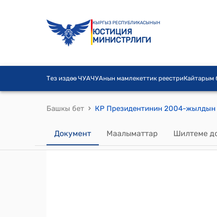
КЫРГЫЗ РЕСПУБЛИКАСЫНЫН
ЮСТИЦИЯ
МИНИСТРЛИГИ
Тез издөө ЧУА
ЧУАнын мамлекеттик реестри
Кайтарым
›
Башкы бет
Документ
Маалыматтар
Шилтеме д