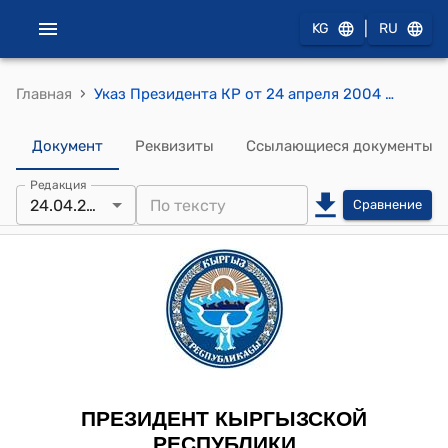
|
KG
RU
›
Главная
Указ Президента КР от 24 апреля 2004 года УП № 144 "Об Орозбаеве Э.М."
Документ
Реквизиты
Ссылающиеся документы
Редакция
24.04.2004
Сравнение