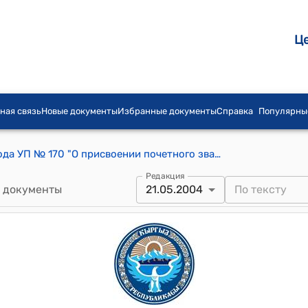
Ц
ная связь
Новые документы
Избранные документы
Справка
Популярны
Указ Президента КР от 21 мая 2004 года УП № 170 "О присвоении почетного звания "Заслуженный экономист Кыргызской Республики" Турусбекову К.К."
Редакция
 документы
21.05.2004