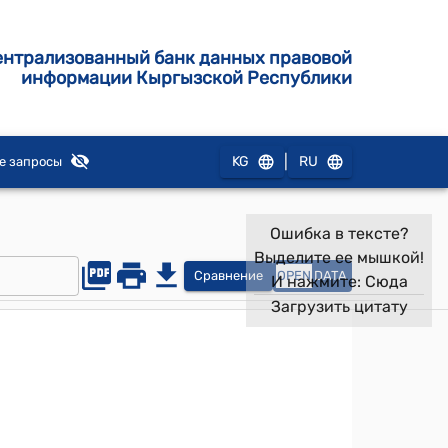
ентрализованный банк данных правовой
информации Кыргызской Республики
|
KG
RU
е запросы
Ошибка в тексте?
Выделите ее мышкой!
Сравнение
OPEN
DATA
И нажмите:
Сюда
Загрузить цитату