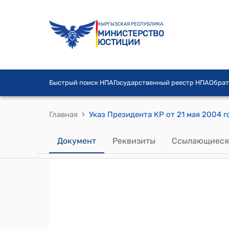
КЫРГЫЗСКАЯ РЕСПУБЛИКА
МИНИСТЕРСТВО
ЮСТИЦИИ
Быстрый поиск НПА
Государственный реестр НПА
Обрат
›
Главная
Документ
Реквизиты
Ссылающиеся