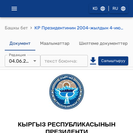
|
KG
RU
›
Башкы бет
КР Президентинин 2004-жылдын 4-июнундагы ПЖ № 188 "Кыргыз Республикасынын Финансы министрлигинин системасындагы кызматкерлерди мамлекеттик сыйлыктар менен сыйлоо жөнүндө" жарлыгы
Документ
Маалыматтар
Шилтеме документтер
Редакция
04.06.2004
Салыштыруу