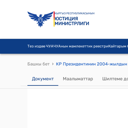
КЫРГЫЗ РЕСПУБЛИКАСЫНЫН
ЮСТИЦИЯ
МИНИСТРЛИГИ
Тез издөө ЧУА
ЧУАнын мамлекеттик реестри
Кайтарым
›
Башкы бет
Документ
Маалыматтар
Шилтеме д