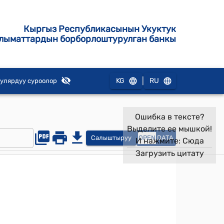
Кыргыз Республикасынын Укуктук
лыматтардын борборлоштурулган банкы
|
KG
RU
улярдуу суроолор
Ошибка в тексте?
Выделите ее мышкой!
Салыштыруу
OPEN
DATA
И нажмите:
Сюда
Загрузить цитату