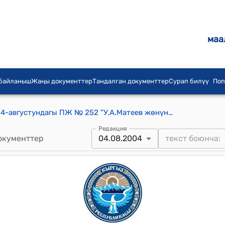
маа
 байланыш
Жаңы документтер
Тандалган документтер
Сурап билүү
Поп
КР Президентинин 2004-жылдын 4-августундагы ПЖ № 252 "У.А.Матеев жөнүндө" Жарлыгы
Редакция
окументтер
04.08.2004