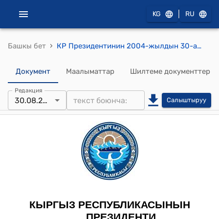
|
KG
RU
›
Башкы бет
КР Президентинин 2004-жылдын 30-августундагы ПЖ № 279 "Н.В.Басковду Кыргыз Республикасынын Ардак грамотасы менен сыйлоо жөнүндө" Жарлыгы
Документ
Маалыматтар
Шилтеме документтер
Редакция
30.08.2004
Салыштыруу