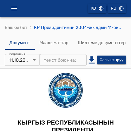
|
KG
RU
›
Башкы бет
КР Президентинин 2004-жылдын 11-октябрындагы ПЖ № 339 "Б.Б. Акаев жөнүндө" Жарлыгы
Документ
Маалыматтар
Шилтеме документтер
Редакция
11.10.2004
Салыштыруу