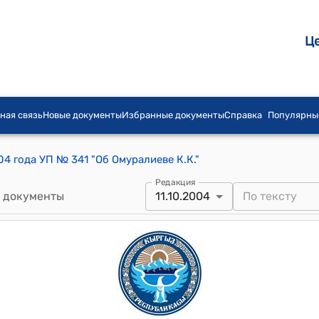
Ц
ная связь
Новые документы
Избранные документы
Справка
Популярны
04 года УП № 341 "Об Омуралиеве К.К."
Редакция
 документы
11.10.2004