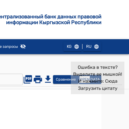
ентрализованный банк данных правовой
информации Кыргызской Республики
|
KG
RU
е запросы
Ошибка в тексте?
Выделите ее мышкой!
Сравнение
OPEN
DATA
И нажмите:
Сюда
Загрузить цитату