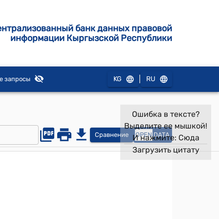
ентрализованный банк данных правовой
информации Кыргызской Республики
|
KG
RU
е запросы
Ошибка в тексте?
Выделите ее мышкой!
Сравнение
OPEN
DATA
И нажмите:
Сюда
Загрузить цитату