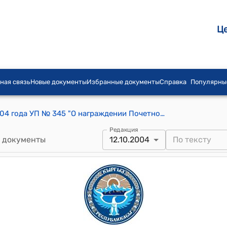
Ц
ная связь
Новые документы
Избранные документы
Справка
Популярны
Указ Президента КР от 12 октября 2004 года УП № 345 "О награждении Почетной грамотой Кыргызской Республики Керимбековой Н.К., Кушчубекова Т.Ч."
Редакция
 документы
12.10.2004