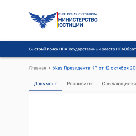
КЫРГЫЗСКАЯ РЕСПУБЛИКА
МИНИСТЕРСТВО
ЮСТИЦИИ
Быстрый поиск НПА
Государственный реестр НПА
Обрат
›
Главная
Документ
Реквизиты
Ссылающиеся