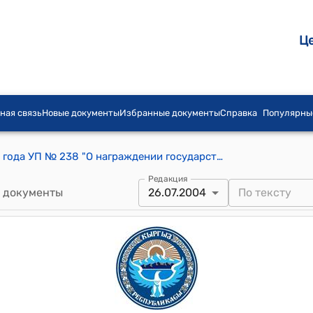
Ц
ная связь
Новые документы
Избранные документы
Справка
Популярны
Указ Президента КР от 26 июля 2004 года УП № 238 "О награждении государственными наградами работников Управления Кыргызской железной дороги Министерства транспорта и коммуникаций Кыргызской Республики"
Редакция
 документы
26.07.2004