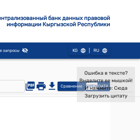
ентрализованный банк данных правовой
информации Кыргызской Республики
|
KG
RU
е запросы
Ошибка в тексте?
Выделите ее мышкой!
Сравнение
OPEN
DATA
И нажмите:
Сюда
Загрузить цитату