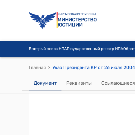
КЫРГЫЗСКАЯ РЕСПУБЛИКА
МИНИСТЕРСТВО
ЮСТИЦИИ
Быстрый поиск НПА
Государственный реестр НПА
Обрат
›
Главная
Документ
Реквизиты
Ссылающиеся