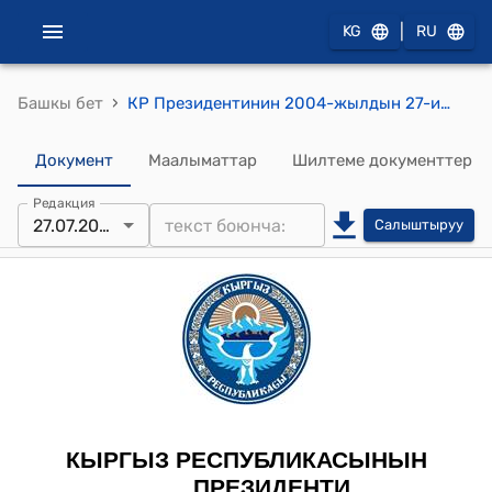
|
KG
RU
›
Башкы бет
КР Президентинин 2004-жылдын 27-июлундагы ПЖ № 241 "К.Рейди "Даңк" медалы менен сыйлоо жөнүндө" Жарлыгы
Документ
Маалыматтар
Шилтеме документтер
Редакция
27.07.2004
Салыштыруу